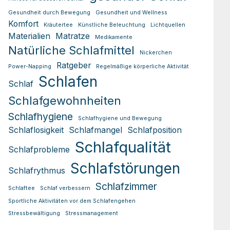
Gesundheit durch Bewegung
Gesundheit und Wellness
Komfort
Kräutertee
Künstliche Beleuchtung
Lichtquellen
Materialien
Matratze
Medikamente
Natürliche Schlafmittel
Nickerchen
Ratgeber
Power-Napping
Regelmäßige körperliche Aktivität
Schlafen
Schlaf
Schlafgewohnheiten
Schlafhygiene
Schlafhygiene und Bewegung
Schlaflosigkeit
Schlafmangel
Schlafposition
Schlafqualität
Schlafprobleme
Schlafstörungen
Schlafrythmus
Schlafzimmer
Schlaftee
Schlaf verbessern
Sportliche Aktivitäten vor dem Schlafengehen
Stressbewältigung
Stressmanagement