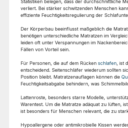
Statistiken belegen, dass der durchschnittliche 
verliert. Bei stärker schwitzenden Menschen kann
effiziente Feuchtigkeitsregulierung der Schlafunte
Der Körperbau beeinflusst maßgeblich die Matr
benötigen unterschiedliche Matratzen im Verglei
leiden oft unter Verspannungen im Nackenbereich
Fällen von Vorteil sein.
Für Personen, die auf dem Rücken
schlafen
, ist
entscheidend. Seitenschläfer wiederum sollten sic
Position bleibt. Matratzenauflagen können die
Qua
Feuchtigkeitsabgabe behindern, was Schimmelbil
Lattenroste, besonders starre Modelle, unterstütz
Warentest. Um die Matratze adäquat zu lüften, is
ist besonders für Menschen relevant, die zu sta
Hypoallergene oder antimikrobielle Kissen werde