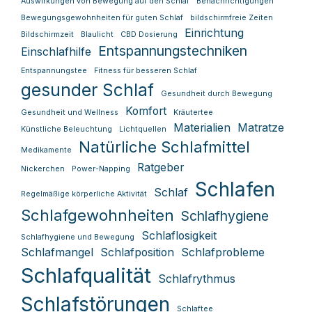
Auswirkungen von Bewegung auf den Schlaf
Benachrichtigungen
Bewegungsgewohnheiten für guten Schlaf
bildschirmfreie Zeiten
Einrichtung
Bildschirmzeit
Blaulicht
CBD Dosierung
Entspannungstechniken
Einschlafhilfe
Entspannungstee
Fitness für besseren Schlaf
gesunder Schlaf
Gesundheit durch Bewegung
Komfort
Gesundheit und Wellness
Kräutertee
Materialien
Matratze
Künstliche Beleuchtung
Lichtquellen
Natürliche Schlafmittel
Medikamente
Ratgeber
Nickerchen
Power-Napping
Schlafen
Schlaf
Regelmäßige körperliche Aktivität
Schlafgewohnheiten
Schlafhygiene
Schlaflosigkeit
Schlafhygiene und Bewegung
Schlafmangel
Schlafposition
Schlafprobleme
Schlafqualität
Schlafrythmus
Schlafstörungen
Schlaftee