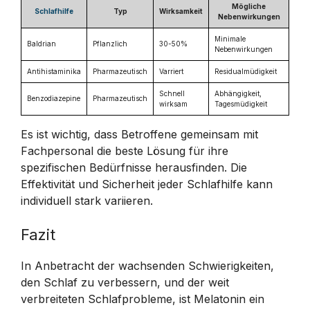
Mögliche
Schlafhilfe
Typ
Wirksamkeit
Nebenwirkungen
Minimale
Baldrian
Pflanzlich
30-50%
Nebenwirkungen
Antihistaminika
Pharmazeutisch
Varriert
Residualmüdigkeit
Schnell
Abhängigkeit,
Benzodiazepine
Pharmazeutisch
wirksam
Tagesmüdigkeit
Es ist wichtig, dass Betroffene gemeinsam mit
Fachpersonal die beste Lösung für ihre
spezifischen Bedürfnisse herausfinden. Die
Effektivität und Sicherheit jeder Schlafhilfe kann
individuell stark variieren.
Fazit
In Anbetracht der wachsenden Schwierigkeiten,
den Schlaf zu verbessern, und der weit
verbreiteten Schlafprobleme, ist Melatonin ein