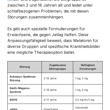
zwischen 2 und 18 Jahren alt und leidet unter
schlafbezogenen Problemen, die mit diesen
Störungen zusammenhängen.
Es gibt auch spezielle Formulierungen für
Erwachsene, die gegen Jetlag helfen. Diese
Anpassungsfähigkeit beweist, dass Melatonin für
diverse Gruppen und spezifische Krankheitsbilder
eine mögliche Therapieoption bietet.
Zugelassene
Verfügbare
Störung
Altersgruppe
Dosierungen
Autismus-Spektrum-
2-18 Jahre
1 mg, 5 mg
Störung
Smith-Magenis-
2-18 Jahre
1 mg, 5 mg
Syndrom
ADHS
6-17 Jahre
0,5 mg bis 5 mg
Individuell
Jetlag
Erwachsene