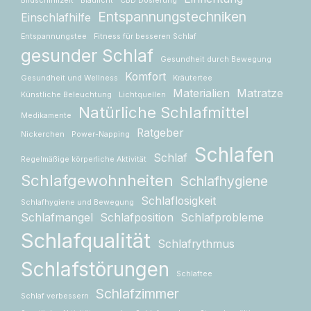
Bildschirmzeit
Blaulicht
CBD Dosierung
Entspannungstechniken
Einschlafhilfe
Entspannungstee
Fitness für besseren Schlaf
gesunder Schlaf
Gesundheit durch Bewegung
Komfort
Gesundheit und Wellness
Kräutertee
Materialien
Matratze
Künstliche Beleuchtung
Lichtquellen
Natürliche Schlafmittel
Medikamente
Ratgeber
Nickerchen
Power-Napping
Schlafen
Schlaf
Regelmäßige körperliche Aktivität
Schlafgewohnheiten
Schlafhygiene
Schlaflosigkeit
Schlafhygiene und Bewegung
Schlafmangel
Schlafposition
Schlafprobleme
Schlafqualität
Schlafrythmus
Schlafstörungen
Schlaftee
Schlafzimmer
Schlaf verbessern