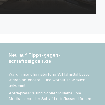
Neu auf Tipps-gegen-
schlaflosigkeit.de
Warum manche natürliche Schlafmittel besser
wirken als andere – und worauf es wirklich
ankommt
Antidepressiva und Schlafprobleme: Wie
Medikamente den Schlaf beeinflussen können