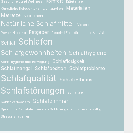
Komfort
Gesundheit und Wellness
Kräutertee
Materialien
Künstliche Beleuchtung
Lichtquellen
Matratze
Medikamente
Natürliche Schlafmittel
Nickerchen
Ratgeber
Power-Napping
Regelmäßige körperliche Aktivität
Schlafen
Schlaf
Schlafgewohnheiten
Schlafhygiene
Schlaflosigkeit
Schlafhygiene und Bewegung
Schlafmangel
Schlafposition
Schlafprobleme
Schlafqualität
Schlafrythmus
Schlafstörungen
Schlaftee
Schlafzimmer
Schlaf verbessern
Sportliche Aktivitäten vor dem Schlafengehen
Stressbewältigung
Stressmanagement