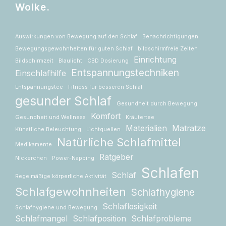
Wolke.
Auswirkungen von Bewegung auf den Schlaf
Benachrichtigungen
Bewegungsgewohnheiten für guten Schlaf
bildschirmfreie Zeiten
Einrichtung
Bildschirmzeit
Blaulicht
CBD Dosierung
Entspannungstechniken
Einschlafhilfe
Entspannungstee
Fitness für besseren Schlaf
gesunder Schlaf
Gesundheit durch Bewegung
Komfort
Gesundheit und Wellness
Kräutertee
Materialien
Matratze
Künstliche Beleuchtung
Lichtquellen
Natürliche Schlafmittel
Medikamente
Ratgeber
Nickerchen
Power-Napping
Schlafen
Schlaf
Regelmäßige körperliche Aktivität
Schlafgewohnheiten
Schlafhygiene
Schlaflosigkeit
Schlafhygiene und Bewegung
Schlafmangel
Schlafposition
Schlafprobleme