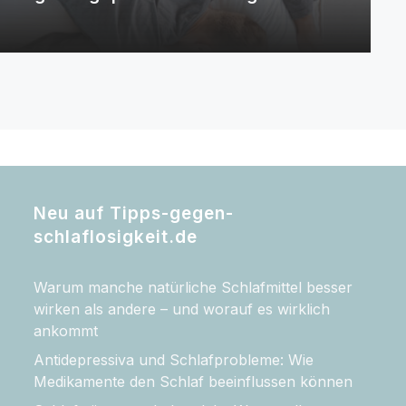
Neu auf Tipps-gegen-
schlaflosigkeit.de
Warum manche natürliche Schlafmittel besser
wirken als andere – und worauf es wirklich
ankommt
Antidepressiva und Schlafprobleme: Wie
Medikamente den Schlaf beeinflussen können