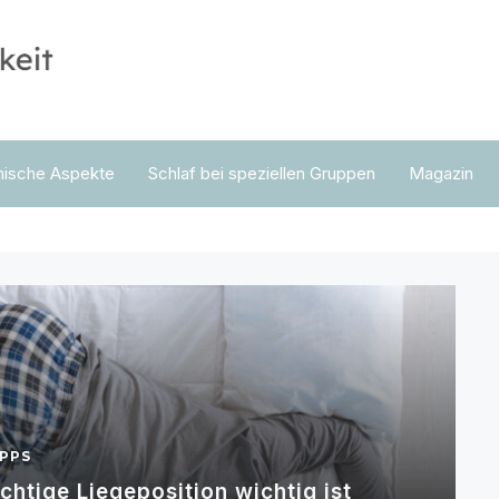
nische Aspekte
Schlaf bei speziellen Gruppen
Magazin
IPPS
chtige Liegeposition wichtig ist