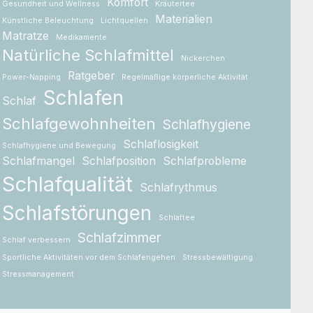
Komfort
Gesundheit und Wellness
Kräutertee
Materialien
Künstliche Beleuchtung
Lichtquellen
Matratze
Medikamente
Natürliche Schlafmittel
Nickerchen
Ratgeber
Power-Napping
Regelmäßige körperliche Aktivität
Schlafen
Schlaf
Schlafgewohnheiten
Schlafhygiene
Schlaflosigkeit
Schlafhygiene und Bewegung
Schlafmangel
Schlafposition
Schlafprobleme
Schlafqualität
Schlafrythmus
Schlafstörungen
Schlaftee
Schlafzimmer
Schlaf verbessern
Sportliche Aktivitäten vor dem Schlafengehen
Stressbewältigung
Stressmanagement