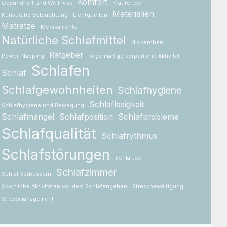
Komfort
Gesundheit und Wellness
Kräutertee
Materialien
Künstliche Beleuchtung
Lichtquellen
Matratze
Medikamente
Natürliche Schlafmittel
Nickerchen
Ratgeber
Power-Napping
Regelmäßige körperliche Aktivität
Schlafen
Schlaf
Schlafgewohnheiten
Schlafhygiene
Schlaflosigkeit
Schlafhygiene und Bewegung
Schlafmangel
Schlafposition
Schlafprobleme
Schlafqualität
Schlafrythmus
Schlafstörungen
Schlaftee
Schlafzimmer
Schlaf verbessern
Sportliche Aktivitäten vor dem Schlafengehen
Stressbewältigung
Stressmanagement