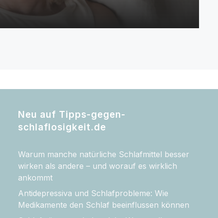
Neu auf Tipps-gegen-
schlaflosigkeit.de
Warum manche natürliche Schlafmittel besser
wirken als andere – und worauf es wirklich
ankommt
Antidepressiva und Schlafprobleme: Wie
Medikamente den Schlaf beeinflussen können