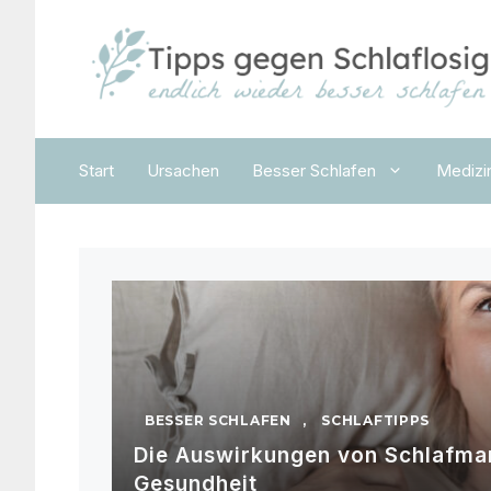
Zum
Inhalt
springen
Start
Ursachen
Besser Schlafen
Medizi
BESSER SCHLAFEN
,
SCHLAFTIPPS
Die Auswirkungen von Schlafman
Gesundheit