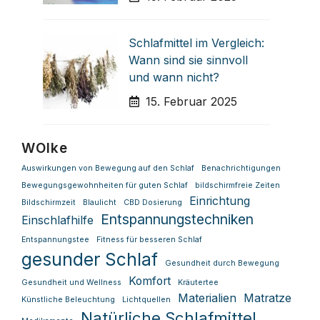
Schlafmittel im Vergleich:
Wann sind sie sinnvoll
und wann nicht?
15. Februar 2025
WOlke
Auswirkungen von Bewegung auf den Schlaf
Benachrichtigungen
Bewegungsgewohnheiten für guten Schlaf
bildschirmfreie Zeiten
Einrichtung
Bildschirmzeit
Blaulicht
CBD Dosierung
Entspannungstechniken
Einschlafhilfe
Entspannungstee
Fitness für besseren Schlaf
gesunder Schlaf
Gesundheit durch Bewegung
Komfort
Gesundheit und Wellness
Kräutertee
Materialien
Matratze
Künstliche Beleuchtung
Lichtquellen
Natürliche Schlafmittel