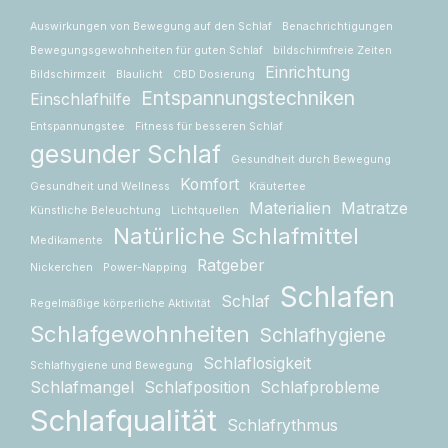
Auswirkungen von Bewegung auf den Schlaf
Benachrichtigungen
Bewegungsgewohnheiten für guten Schlaf
bildschirmfreie Zeiten
Einrichtung
Bildschirmzeit
Blaulicht
CBD Dosierung
Entspannungstechniken
Einschlafhilfe
Entspannungstee
Fitness für besseren Schlaf
gesunder Schlaf
Gesundheit durch Bewegung
Komfort
Gesundheit und Wellness
Kräutertee
Materialien
Matratze
Künstliche Beleuchtung
Lichtquellen
Natürliche Schlafmittel
Medikamente
Ratgeber
Nickerchen
Power-Napping
Schlafen
Schlaf
Regelmäßige körperliche Aktivität
Schlafgewohnheiten
Schlafhygiene
Schlaflosigkeit
Schlafhygiene und Bewegung
Schlafmangel
Schlafposition
Schlafprobleme
Schlafqualität
Schlafrythmus