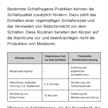
Bestimmte Schlafhygiene-Praktiken können die
Schlafqualität zusätzlich fördern. Dazu zählt das
Einhalten einer regelmäßigen Schlafenszeit und
das Vermeiden von Bildschirmlicht vor dem
Schlafen. Diese Routinen bereiten den Körper auf
die Nachtruhe vor und beeinträchtigen nicht die
Produktion von Melatonin.
Empfohlene Zeit
Potentielle
Bewegungstyp
vor dem Schlafen
Schlafverbesserung
Erhöhung der
Morgenspaziergang
–
allgemeinen
Schlafeffizienz
Abendliches moderates
Vermehrung von
2-4 Stunden
Training (z.B. Radfahren)
Tiefschlafphasen
Vermeidung von
Förderung der
30 Minuten
Bildschirmen
Melatoninausschüttung
Pflanzen im Schlafzimmer, wie der Bogenhanf, der