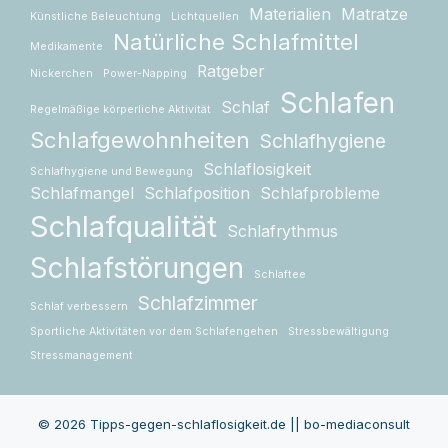
Materialien
Matratze
Künstliche Beleuchtung
Lichtquellen
Natürliche Schlafmittel
Medikamente
Ratgeber
Nickerchen
Power-Napping
Schlafen
Schlaf
Regelmäßige körperliche Aktivität
Schlafgewohnheiten
Schlafhygiene
Schlaflosigkeit
Schlafhygiene und Bewegung
Schlafmangel
Schlafposition
Schlafprobleme
Schlafqualität
Schlafrythmus
Schlafstörungen
Schlaftee
Schlafzimmer
Schlaf verbessern
Sportliche Aktivitäten vor dem Schlafengehen
Stressbewältigung
Stressmanagement
© 2026 Tipps-gegen-schlaflosigkeit.de || bo-mediaconsult