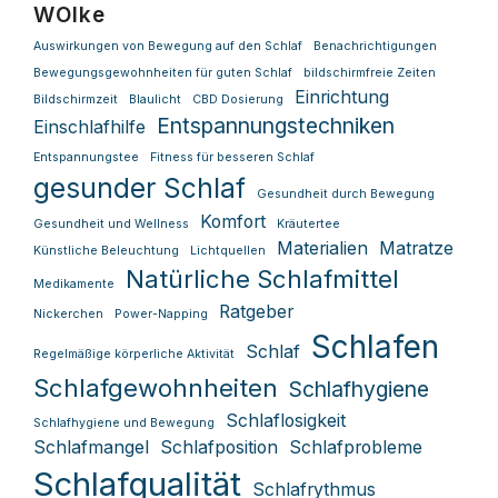
WOlke
Auswirkungen von Bewegung auf den Schlaf
Benachrichtigungen
Bewegungsgewohnheiten für guten Schlaf
bildschirmfreie Zeiten
Einrichtung
Bildschirmzeit
Blaulicht
CBD Dosierung
Entspannungstechniken
Einschlafhilfe
Entspannungstee
Fitness für besseren Schlaf
gesunder Schlaf
Gesundheit durch Bewegung
Komfort
Gesundheit und Wellness
Kräutertee
Materialien
Matratze
Künstliche Beleuchtung
Lichtquellen
Natürliche Schlafmittel
Medikamente
Ratgeber
Nickerchen
Power-Napping
Schlafen
Schlaf
Regelmäßige körperliche Aktivität
Schlafgewohnheiten
Schlafhygiene
Schlaflosigkeit
Schlafhygiene und Bewegung
Schlafmangel
Schlafposition
Schlafprobleme
Schlafqualität
Schlafrythmus